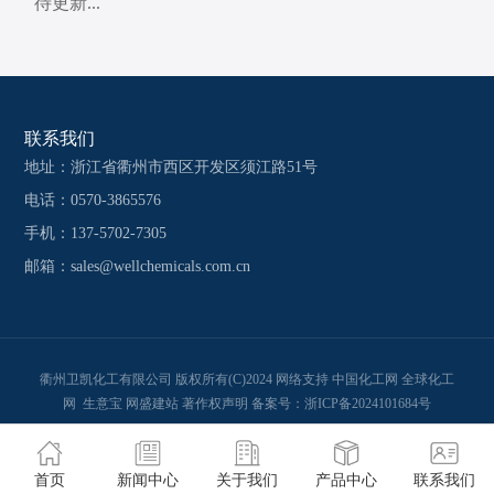
待更新...
联系我们
地址：浙江省衢州市西区开发区须江路51号
电话：0570-3865576
手机：137-5702-7305
邮箱：
sales@wellchemicals.com.cn
衢州卫凯化工有限公司
版权所有(C)2024
网络支持
中国化工网
全球化工
网
生意宝
网盛建站
著作权声明
备案号：
浙ICP备2024101684号
首页
新闻中心
关于我们
产品中心
联系我们