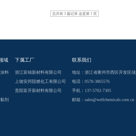
总共有 3 篇记录 这是第 1 页
领域
下属工厂
联系我们
火涂料
浙江富锦新材料有限公司
地址：浙江省衢州市西区开发区须
上饶安邦阻燃化工有限公司
电话：0570-3865576
物
贵阳富开新材料有限公司
手机：137-5702-7305
胶黏剂
邮箱：
sales@wellchemicals.com.cn
车